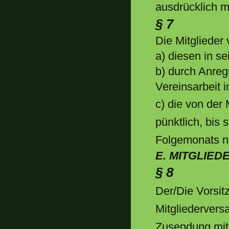
ausdrücklich m
§ 7
Die Mitglieder
a) diesen in s
b) durch Anre
Vereinsarbeit i
c) die von der
pünktlich, bis
Folgemonats na
E. MITGLIE
§ 8
Der/Die Vorsitz
Mitgliedervers
Zusendung mit 