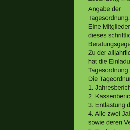
Angabe der
Tagesordnung.
Eine Mitgliede
dieses schrift
Beratungsgege
Zu der alljähr
hat die Einladu
Tagesordnung m
Die Tageordnu
1. Jahresberic
2. Kassenberic
3. Entlastung 
4. Alle zwei J
sowie deren Ve