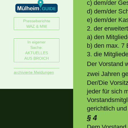
c) dem/der Ges
d) dem/der Schr
e) dem/der Kas
Presseberichte
WAZ & MW
2. der erweite
a) den Mitglie
In eigener
b) den max. 7 
Sache:
3. die Mitglie
AKTUELLES
AUS BROICH
Der Vorstand w
archivierte Meldungen
zwei Jahren ge
Der/Die Vorsit
jeder für sich
Vorstandsmitgl
gerichtlich und
§ 4
Dem Vorstand o