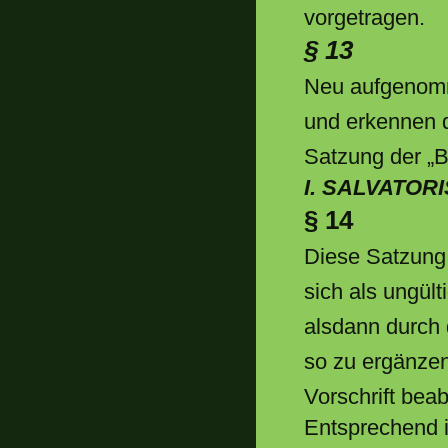
vorgetragen.
§ 13
Neu aufgenomm
und erkennen 
Satzung der „B
I. SALVATO
§ 14
Diese Satzung 
sich als ungült
alsdann durch 
so zu ergänze
Vorschrift beab
Entsprechend i