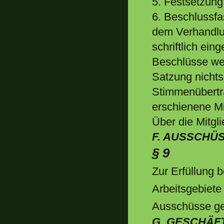
5. Festsetzung
6. Beschlussfa
dem Verhandlu
schriftlich ei
Beschlüsse wer
Satzung nichts
Stimmenübertra
erschienene Mi
Über die Mitgl
F. AUSSCHÜ
§ 9
Zur Erfüllung 
Arbeitsgebiete
Ausschüsse ge
G. GESCHÄF