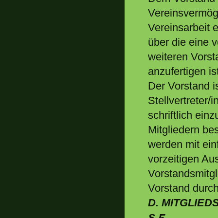
Vereinsvermöge
Vereinsarbeit e
über die eine
weiteren Vorst
anzufertigen is
Der Vorstand i
Stellvertreter
schriftlich ein
Mitgliedern be
werden mit ein
vorzeitigen Au
Vorstandsmitgl
Vorstand durch
D. MITGLIED