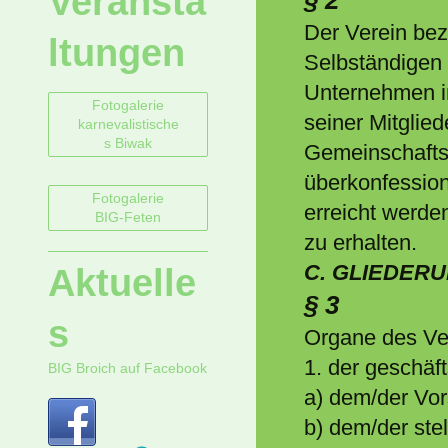
Veransta
Der Verein be
ltungen
Selbständigen
Unternehmen in
Fotogalerie
seiner Mitglie
karnevalistische
s Biwak
Gemeinschaftsw
überkonfession
Fotogalerie
erreicht werden
BIG-Feten
zu erhalten.
C. GLIEDER
Aktuelle
§ 3
s
Organe des Ver
1. der geschäf
BIG Broich auf Facebook
a) dem/der Vor
b) dem/der ste