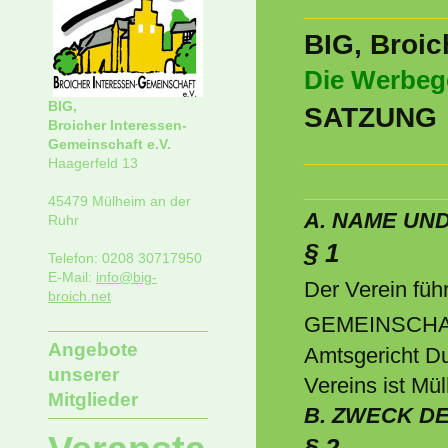
__________
BIG, Broic
Die Werbeg
BIG,
SATZUNG
Broicher Interessen-
Gemeinschaft e.V.
__________
Haagerfeld 13
__________
45479 Mülheim an der
A. NAME UND
Ruhr
§ 1
Telefon: 0208 30717950
E-Mail:
info@big-
Der Verein fü
broich.net
GEMEINSCHAF
Angebote
Amtsgericht Du
unserer
Vereins ist Mü
Mitglieder
B. ZWECK D
§ 2