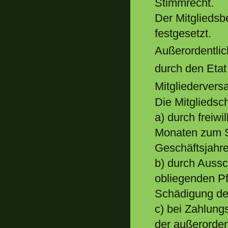
Stimmrecht.
Der Mitgliedsb
festgesetzt.
Außerordentlic
durch den Eta
Mitgliederver
Die Mitgliedsch
a) durch freiwi
Monaten zum 
Geschäftsjahres
b) durch Auss
obliegenden Pf
Schädigung de
c) bei Zahlung
der außerorden